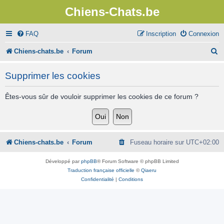
Chiens-Chats.be
FAQ
Inscription
Connexion
R
Chiens-chats.be
Forum
e
Supprimer les cookies
c
h
Êtes-vous sûr de vouloir supprimer les cookies de ce forum ?
e
r
c
Chiens-chats.be
Forum
Fuseau horaire sur
UTC+02:00
h
Développé par
phpBB
® Forum Software © phpBB Limited
e
Traduction française officielle
©
Qiaeru
Confidentialité
|
Conditions
r