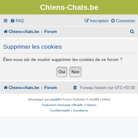
Chiens-Chats.be
FAQ
Inscription
Connexion
R
Chiens-chats.be
Forum
e
Supprimer les cookies
c
h
Êtes-vous sûr de vouloir supprimer les cookies de ce forum ?
e
r
c
Chiens-chats.be
Forum
Fuseau horaire sur
UTC+02:00
h
Développé par
phpBB
® Forum Software © phpBB Limited
e
Traduction française officielle
©
Qiaeru
Confidentialité
|
Conditions
r