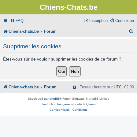
Chiens-Chats.be
FAQ
Inscription
Connexion
R
Chiens-chats.be
Forum
e
Supprimer les cookies
c
h
Êtes-vous sûr de vouloir supprimer les cookies de ce forum ?
e
r
c
Chiens-chats.be
Forum
Fuseau horaire sur
UTC+02:00
h
Développé par
phpBB
® Forum Software © phpBB Limited
e
Traduction française officielle
©
Qiaeru
Confidentialité
|
Conditions
r