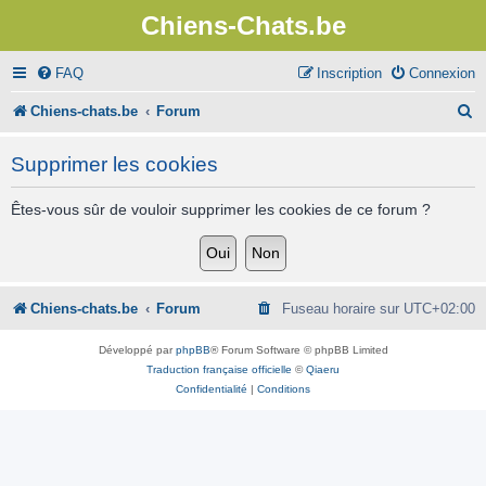
Chiens-Chats.be
FAQ
Inscription
Connexion
R
Chiens-chats.be
Forum
e
Supprimer les cookies
c
h
Êtes-vous sûr de vouloir supprimer les cookies de ce forum ?
e
r
c
Chiens-chats.be
Forum
Fuseau horaire sur
UTC+02:00
h
Développé par
phpBB
® Forum Software © phpBB Limited
e
Traduction française officielle
©
Qiaeru
Confidentialité
|
Conditions
r