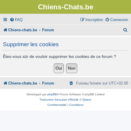
Chiens-Chats.be
FAQ
Inscription
Connexion
R
Chiens-chats.be
Forum
e
Supprimer les cookies
c
h
Êtes-vous sûr de vouloir supprimer les cookies de ce forum ?
e
r
c
Chiens-chats.be
Forum
Fuseau horaire sur
UTC+02:00
h
Développé par
phpBB
® Forum Software © phpBB Limited
e
Traduction française officielle
©
Qiaeru
Confidentialité
|
Conditions
r