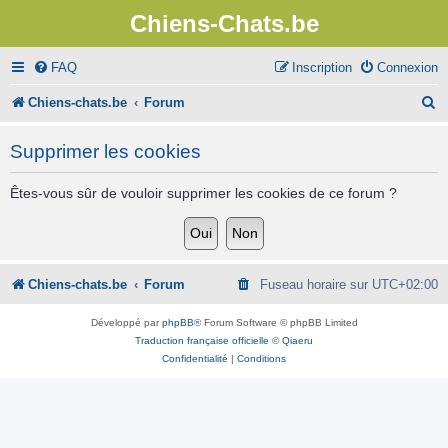
Chiens-Chats.be
FAQ
Inscription
Connexion
R
Chiens-chats.be
Forum
e
Supprimer les cookies
c
h
Êtes-vous sûr de vouloir supprimer les cookies de ce forum ?
e
r
c
Chiens-chats.be
Forum
Fuseau horaire sur
UTC+02:00
h
Développé par
phpBB
® Forum Software © phpBB Limited
e
Traduction française officielle
©
Qiaeru
Confidentialité
|
Conditions
r