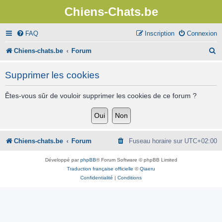
Chiens-Chats.be
FAQ
Inscription
Connexion
R
Chiens-chats.be
Forum
e
Supprimer les cookies
c
h
Êtes-vous sûr de vouloir supprimer les cookies de ce forum ?
e
r
c
Chiens-chats.be
Forum
Fuseau horaire sur
UTC+02:00
h
Développé par
phpBB
® Forum Software © phpBB Limited
e
Traduction française officielle
©
Qiaeru
Confidentialité
|
Conditions
r