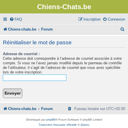
Chiens-Chats.be
FAQ
Inscription
Connexion
R
Chiens-chats.be
Forum
e
Réinitialiser le mot de passe
c
Adresse de courriel :
h
Cette adresse doit correspondre à l’adresse de courriel associée à votre
e
compte. Si vous ne l’avez jamais modifié depuis le panneau de contrôle
de l’utilisateur, il s’agit de l’adresse de courriel que vous avez spécifiée
r
lors de votre inscription.
c
h
e
r
Chiens-chats.be
Forum
Fuseau horaire sur
UTC+02:00
Développé par
phpBB
® Forum Software © phpBB Limited
Traduction française officielle
©
Qiaeru