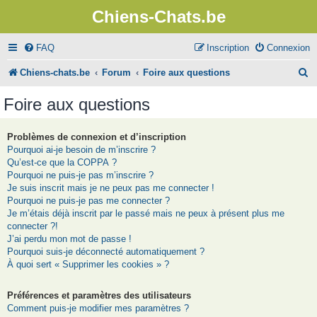
Chiens-Chats.be
FAQ
Inscription
Connexion
R
Chiens-chats.be
Forum
Foire aux questions
e
Foire aux questions
c
h
Problèmes de connexion et d’inscription
Pourquoi ai-je besoin de m’inscrire ?
e
Qu’est-ce que la COPPA ?
r
Pourquoi ne puis-je pas m’inscrire ?
Je suis inscrit mais je ne peux pas me connecter !
c
Pourquoi ne puis-je pas me connecter ?
Je m’étais déjà inscrit par le passé mais ne peux à présent plus me
h
connecter ?!
e
J’ai perdu mon mot de passe !
Pourquoi suis-je déconnecté automatiquement ?
r
À quoi sert « Supprimer les cookies » ?
Préférences et paramètres des utilisateurs
Comment puis-je modifier mes paramètres ?