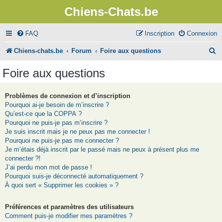
Chiens-Chats.be
FAQ
Inscription
Connexion
R
Chiens-chats.be
Forum
Foire aux questions
e
Foire aux questions
c
h
Problèmes de connexion et d’inscription
Pourquoi ai-je besoin de m’inscrire ?
e
Qu’est-ce que la COPPA ?
r
Pourquoi ne puis-je pas m’inscrire ?
Je suis inscrit mais je ne peux pas me connecter !
c
Pourquoi ne puis-je pas me connecter ?
Je m’étais déjà inscrit par le passé mais ne peux à présent plus me
h
connecter ?!
e
J’ai perdu mon mot de passe !
Pourquoi suis-je déconnecté automatiquement ?
r
À quoi sert « Supprimer les cookies » ?
Préférences et paramètres des utilisateurs
Comment puis-je modifier mes paramètres ?