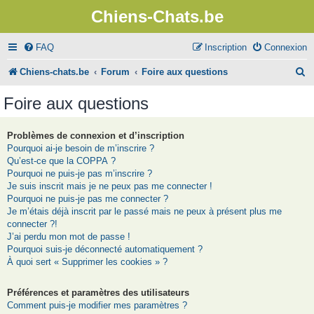
Chiens-Chats.be
FAQ
Inscription
Connexion
R
Chiens-chats.be
Forum
Foire aux questions
e
Foire aux questions
c
h
Problèmes de connexion et d’inscription
Pourquoi ai-je besoin de m’inscrire ?
e
Qu’est-ce que la COPPA ?
r
Pourquoi ne puis-je pas m’inscrire ?
Je suis inscrit mais je ne peux pas me connecter !
c
Pourquoi ne puis-je pas me connecter ?
Je m’étais déjà inscrit par le passé mais ne peux à présent plus me
h
connecter ?!
e
J’ai perdu mon mot de passe !
Pourquoi suis-je déconnecté automatiquement ?
r
À quoi sert « Supprimer les cookies » ?
Préférences et paramètres des utilisateurs
Comment puis-je modifier mes paramètres ?