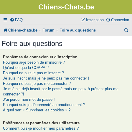
Chiens-Chats.be
FAQ
Inscription
Connexion
R
Chiens-chats.be
Forum
Foire aux questions
e
Foire aux questions
c
h
Problèmes de connexion et d’inscription
Pourquoi ai-je besoin de m’inscrire ?
e
Qu’est-ce que la COPPA ?
r
Pourquoi ne puis-je pas m’inscrire ?
Je suis inscrit mais je ne peux pas me connecter !
c
Pourquoi ne puis-je pas me connecter ?
Je m’étais déjà inscrit par le passé mais ne peux à présent plus me
h
connecter ?!
e
J’ai perdu mon mot de passe !
Pourquoi suis-je déconnecté automatiquement ?
r
À quoi sert « Supprimer les cookies » ?
Préférences et paramètres des utilisateurs
Comment puis-je modifier mes paramètres ?