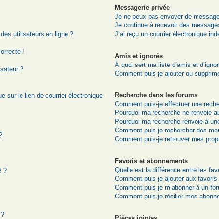
Messagerie privée
Je ne peux pas envoyer de messages
Je continue à recevoir des messages 
es utilisateurs en ligne ?
J’ai reçu un courrier électronique ind
correcte !
Amis et ignorés
À quoi sert ma liste d’amis et d’igno
isateur ?
Comment puis-je ajouter ou supprimer
Recherche dans les forums
 sur le lien de courrier électronique
Comment puis-je effectuer une rech
Pourquoi ma recherche ne renvoie au
Pourquoi ma recherche renvoie à un
Comment puis-je rechercher des me
?
Comment puis-je retrouver mes prop
Favoris et abonnements
Quelle est la différence entre les fa
e ?
Comment puis-je ajouter aux favoris
Comment puis-je m’abonner à un for
Comment puis-je résilier mes abonn
 ?
Pièces jointes