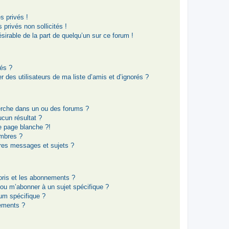
 privés !
privés non sollicités !
ésirable de la part de quelqu’un sur ce forum !
rés ?
 des utilisateurs de ma liste d’amis et d’ignorés ?
erche dans un ou des forums ?
cun résultat ?
e page blanche ?!
mbres ?
res messages et sujets ?
voris et les abonnements ?
 ou m’abonner à un sujet spécifique ?
um spécifique ?
ements ?