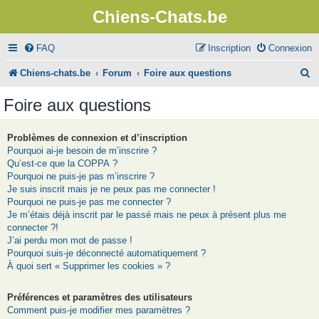
Chiens-Chats.be
FAQ
Inscription
Connexion
R
Chiens-chats.be
Forum
Foire aux questions
e
Foire aux questions
c
h
Problèmes de connexion et d’inscription
Pourquoi ai-je besoin de m’inscrire ?
e
Qu’est-ce que la COPPA ?
r
Pourquoi ne puis-je pas m’inscrire ?
Je suis inscrit mais je ne peux pas me connecter !
c
Pourquoi ne puis-je pas me connecter ?
Je m’étais déjà inscrit par le passé mais ne peux à présent plus me
h
connecter ?!
e
J’ai perdu mon mot de passe !
Pourquoi suis-je déconnecté automatiquement ?
r
À quoi sert « Supprimer les cookies » ?
Préférences et paramètres des utilisateurs
Comment puis-je modifier mes paramètres ?