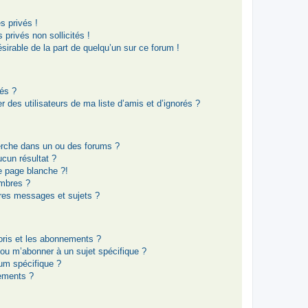
 privés !
privés non sollicités !
ésirable de la part de quelqu’un sur ce forum !
rés ?
 des utilisateurs de ma liste d’amis et d’ignorés ?
erche dans un ou des forums ?
cun résultat ?
e page blanche ?!
mbres ?
res messages et sujets ?
voris et les abonnements ?
 ou m’abonner à un sujet spécifique ?
um spécifique ?
ements ?