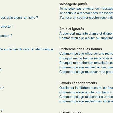
Messagerie privée
Je ne peux pas envoyer de messages
Je continue à recevoir des messages 
es utilisateurs en ligne ?
J’ai reçu un courrier électronique ind
correcte !
Amis et ignorés
À quoi sert ma liste d’amis et d’igno
isateur ?
Comment puis-je ajouter ou supprimer
Recherche dans les forums
 sur le lien de courrier électronique
Comment puis-je effectuer une rech
Pourquoi ma recherche ne renvoie au
Pourquoi ma recherche renvoie à un
Comment puis-je rechercher des me
?
Comment puis-je retrouver mes prop
Favoris et abonnements
Quelle est la différence entre les fa
e ?
Comment puis-je ajouter aux favoris
Comment puis-je m’abonner à un for
Comment puis-je résilier mes abonn
 ?
Pièces jointes