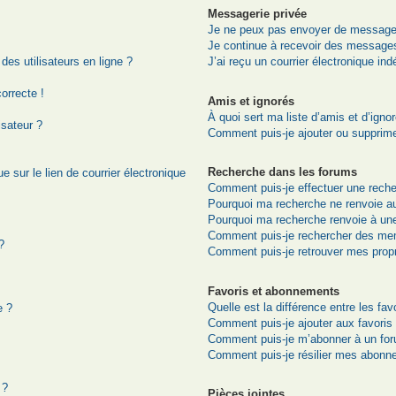
Messagerie privée
Je ne peux pas envoyer de messages
Je continue à recevoir des messages 
es utilisateurs en ligne ?
J’ai reçu un courrier électronique ind
correcte !
Amis et ignorés
À quoi sert ma liste d’amis et d’igno
isateur ?
Comment puis-je ajouter ou supprimer
Recherche dans les forums
 sur le lien de courrier électronique
Comment puis-je effectuer une rech
Pourquoi ma recherche ne renvoie au
Pourquoi ma recherche renvoie à un
Comment puis-je rechercher des me
?
Comment puis-je retrouver mes prop
Favoris et abonnements
Quelle est la différence entre les fa
e ?
Comment puis-je ajouter aux favoris
Comment puis-je m’abonner à un for
Comment puis-je résilier mes abonn
 ?
Pièces jointes