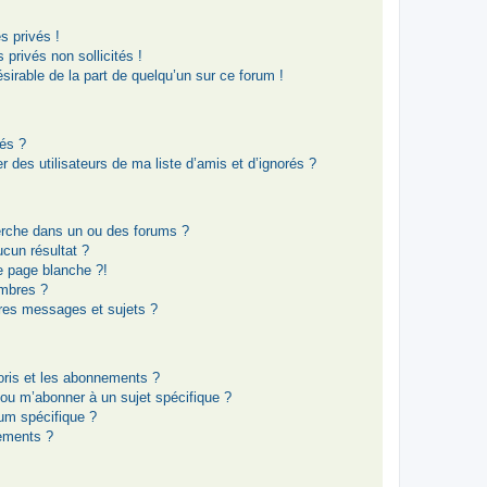
 privés !
privés non sollicités !
ésirable de la part de quelqu’un sur ce forum !
rés ?
 des utilisateurs de ma liste d’amis et d’ignorés ?
erche dans un ou des forums ?
cun résultat ?
e page blanche ?!
mbres ?
res messages et sujets ?
voris et les abonnements ?
 ou m’abonner à un sujet spécifique ?
um spécifique ?
ements ?