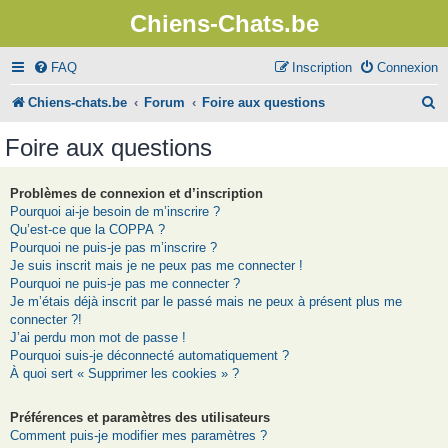
Chiens-Chats.be
FAQ
Inscription
Connexion
R
Chiens-chats.be
Forum
Foire aux questions
e
Foire aux questions
c
h
Problèmes de connexion et d’inscription
Pourquoi ai-je besoin de m’inscrire ?
e
Qu’est-ce que la COPPA ?
r
Pourquoi ne puis-je pas m’inscrire ?
Je suis inscrit mais je ne peux pas me connecter !
c
Pourquoi ne puis-je pas me connecter ?
Je m’étais déjà inscrit par le passé mais ne peux à présent plus me
h
connecter ?!
e
J’ai perdu mon mot de passe !
Pourquoi suis-je déconnecté automatiquement ?
r
À quoi sert « Supprimer les cookies » ?
Préférences et paramètres des utilisateurs
Comment puis-je modifier mes paramètres ?