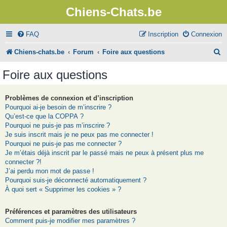
Chiens-Chats.be
FAQ
Inscription
Connexion
R
Chiens-chats.be
Forum
Foire aux questions
e
Foire aux questions
c
h
Problèmes de connexion et d’inscription
Pourquoi ai-je besoin de m’inscrire ?
e
Qu’est-ce que la COPPA ?
r
Pourquoi ne puis-je pas m’inscrire ?
Je suis inscrit mais je ne peux pas me connecter !
c
Pourquoi ne puis-je pas me connecter ?
Je m’étais déjà inscrit par le passé mais ne peux à présent plus me
h
connecter ?!
e
J’ai perdu mon mot de passe !
Pourquoi suis-je déconnecté automatiquement ?
r
À quoi sert « Supprimer les cookies » ?
Préférences et paramètres des utilisateurs
Comment puis-je modifier mes paramètres ?