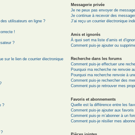
Messagerie privée
Je ne peux pas envoyer de messages
Je continue à recevoir des messages 
es utilisateurs en ligne ?
J’ai reçu un courrier électronique ind
correcte !
Amis et ignorés
À quoi sert ma liste d’amis et d’igno
isateur ?
Comment puis-je ajouter ou supprimer
Recherche dans les forums
 sur le lien de courrier électronique
Comment puis-je effectuer une rech
Pourquoi ma recherche ne renvoie au
Pourquoi ma recherche renvoie à un
Comment puis-je rechercher des me
?
Comment puis-je retrouver mes prop
Favoris et abonnements
Quelle est la différence entre les fa
e ?
Comment puis-je ajouter aux favoris
Comment puis-je m’abonner à un for
Comment puis-je résilier mes abonn
 ?
Pièces jointes