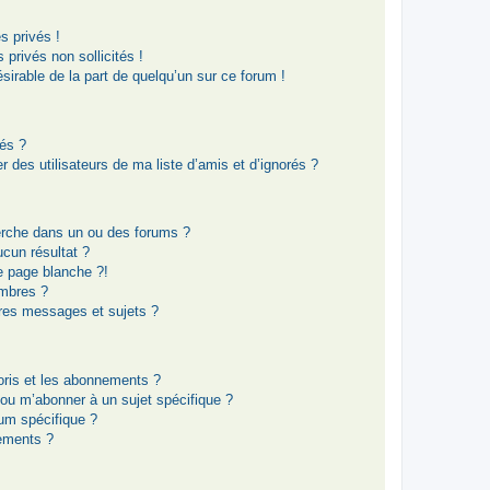
 privés !
privés non sollicités !
ésirable de la part de quelqu’un sur ce forum !
rés ?
 des utilisateurs de ma liste d’amis et d’ignorés ?
erche dans un ou des forums ?
cun résultat ?
e page blanche ?!
mbres ?
res messages et sujets ?
voris et les abonnements ?
 ou m’abonner à un sujet spécifique ?
um spécifique ?
ements ?