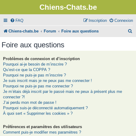
Chiens-Chats.be
FAQ
Inscription
Connexion
R
Chiens-chats.be
Forum
Foire aux questions
e
Foire aux questions
c
h
Problèmes de connexion et d’inscription
Pourquoi ai-je besoin de m’inscrire ?
e
Qu’est-ce que la COPPA ?
r
Pourquoi ne puis-je pas m’inscrire ?
Je suis inscrit mais je ne peux pas me connecter !
c
Pourquoi ne puis-je pas me connecter ?
Je m’étais déjà inscrit par le passé mais ne peux à présent plus me
h
connecter ?!
e
J’ai perdu mon mot de passe !
Pourquoi suis-je déconnecté automatiquement ?
r
À quoi sert « Supprimer les cookies » ?
Préférences et paramètres des utilisateurs
Comment puis-je modifier mes paramètres ?