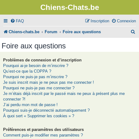
Chiens-Chats.be
FAQ
Inscription
Connexion
R
Chiens-chats.be
Forum
Foire aux questions
e
Foire aux questions
c
h
Problèmes de connexion et d’inscription
Pourquoi ai-je besoin de m’inscrire ?
e
Qu’est-ce que la COPPA ?
r
Pourquoi ne puis-je pas m’inscrire ?
Je suis inscrit mais je ne peux pas me connecter !
c
Pourquoi ne puis-je pas me connecter ?
Je m’étais déjà inscrit par le passé mais ne peux à présent plus me
h
connecter ?!
e
J’ai perdu mon mot de passe !
Pourquoi suis-je déconnecté automatiquement ?
r
À quoi sert « Supprimer les cookies » ?
Préférences et paramètres des utilisateurs
Comment puis-je modifier mes paramètres ?