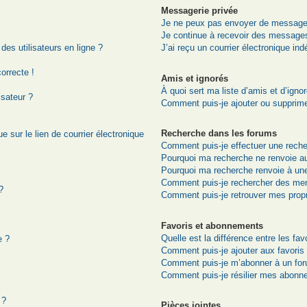
Messagerie privée
Je ne peux pas envoyer de messages
Je continue à recevoir des messages 
es utilisateurs en ligne ?
J’ai reçu un courrier électronique ind
correcte !
Amis et ignorés
À quoi sert ma liste d’amis et d’igno
isateur ?
Comment puis-je ajouter ou supprimer
Recherche dans les forums
 sur le lien de courrier électronique
Comment puis-je effectuer une rech
Pourquoi ma recherche ne renvoie au
Pourquoi ma recherche renvoie à un
Comment puis-je rechercher des me
?
Comment puis-je retrouver mes prop
Favoris et abonnements
Quelle est la différence entre les fa
e ?
Comment puis-je ajouter aux favoris
Comment puis-je m’abonner à un for
Comment puis-je résilier mes abonn
 ?
Pièces jointes