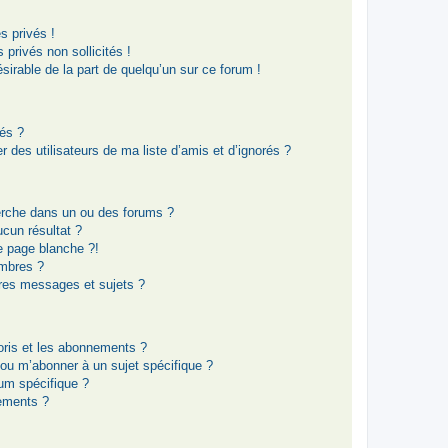
 privés !
privés non sollicités !
ésirable de la part de quelqu’un sur ce forum !
rés ?
 des utilisateurs de ma liste d’amis et d’ignorés ?
erche dans un ou des forums ?
cun résultat ?
e page blanche ?!
mbres ?
res messages et sujets ?
voris et les abonnements ?
 ou m’abonner à un sujet spécifique ?
um spécifique ?
ements ?