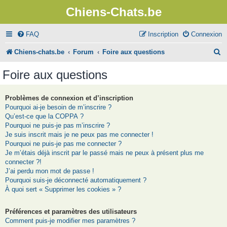
Chiens-Chats.be
FAQ
Inscription
Connexion
R
Chiens-chats.be
Forum
Foire aux questions
e
Foire aux questions
c
h
Problèmes de connexion et d’inscription
Pourquoi ai-je besoin de m’inscrire ?
e
Qu’est-ce que la COPPA ?
r
Pourquoi ne puis-je pas m’inscrire ?
Je suis inscrit mais je ne peux pas me connecter !
c
Pourquoi ne puis-je pas me connecter ?
Je m’étais déjà inscrit par le passé mais ne peux à présent plus me
h
connecter ?!
e
J’ai perdu mon mot de passe !
Pourquoi suis-je déconnecté automatiquement ?
r
À quoi sert « Supprimer les cookies » ?
Préférences et paramètres des utilisateurs
Comment puis-je modifier mes paramètres ?