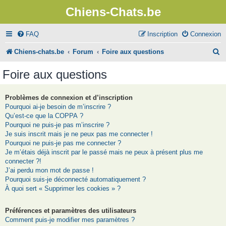
Chiens-Chats.be
FAQ
Inscription
Connexion
R
Chiens-chats.be
Forum
Foire aux questions
e
Foire aux questions
c
h
Problèmes de connexion et d’inscription
Pourquoi ai-je besoin de m’inscrire ?
e
Qu’est-ce que la COPPA ?
r
Pourquoi ne puis-je pas m’inscrire ?
Je suis inscrit mais je ne peux pas me connecter !
c
Pourquoi ne puis-je pas me connecter ?
Je m’étais déjà inscrit par le passé mais ne peux à présent plus me
h
connecter ?!
e
J’ai perdu mon mot de passe !
Pourquoi suis-je déconnecté automatiquement ?
r
À quoi sert « Supprimer les cookies » ?
Préférences et paramètres des utilisateurs
Comment puis-je modifier mes paramètres ?