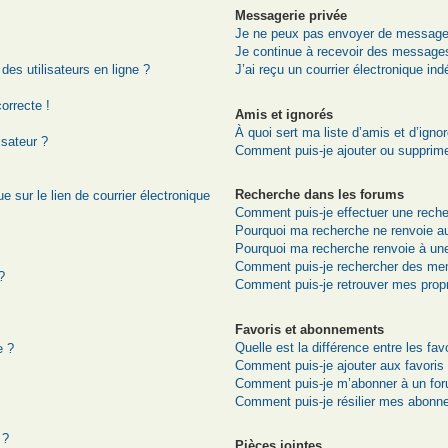
Messagerie privée
Je ne peux pas envoyer de messages
Je continue à recevoir des messages 
es utilisateurs en ligne ?
J’ai reçu un courrier électronique ind
correcte !
Amis et ignorés
À quoi sert ma liste d’amis et d’igno
isateur ?
Comment puis-je ajouter ou supprimer
Recherche dans les forums
 sur le lien de courrier électronique
Comment puis-je effectuer une rech
Pourquoi ma recherche ne renvoie au
Pourquoi ma recherche renvoie à un
Comment puis-je rechercher des me
?
Comment puis-je retrouver mes prop
Favoris et abonnements
Quelle est la différence entre les fa
e ?
Comment puis-je ajouter aux favoris
Comment puis-je m’abonner à un for
Comment puis-je résilier mes abonn
 ?
Pièces jointes