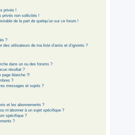
 privés !
privés non sollicités !
ésirable de la part de quelqu’un sur ce forum !
rés ?
 des utilisateurs de ma liste d’amis et d’ignorés ?
erche dans un ou des forums ?
cun résultat ?
e page blanche ?!
mbres ?
res messages et sujets ?
voris et les abonnements ?
 ou m’abonner à un sujet spécifique ?
um spécifique ?
ements ?