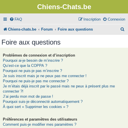
Chiens-Chats.be
FAQ
Inscription
Connexion
R
Chiens-chats.be
Forum
Foire aux questions
e
Foire aux questions
c
h
Problèmes de connexion et d’inscription
Pourquoi ai-je besoin de m’inscrire ?
e
Qu’est-ce que la COPPA ?
r
Pourquoi ne puis-je pas m’inscrire ?
Je suis inscrit mais je ne peux pas me connecter !
c
Pourquoi ne puis-je pas me connecter ?
Je m’étais déjà inscrit par le passé mais ne peux à présent plus me
h
connecter ?!
e
J’ai perdu mon mot de passe !
Pourquoi suis-je déconnecté automatiquement ?
r
À quoi sert « Supprimer les cookies » ?
Préférences et paramètres des utilisateurs
Comment puis-je modifier mes paramètres ?