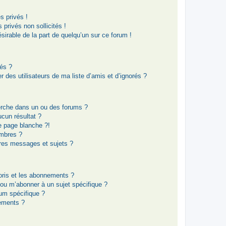
 privés !
privés non sollicités !
ésirable de la part de quelqu’un sur ce forum !
rés ?
 des utilisateurs de ma liste d’amis et d’ignorés ?
erche dans un ou des forums ?
cun résultat ?
e page blanche ?!
mbres ?
res messages et sujets ?
voris et les abonnements ?
 ou m’abonner à un sujet spécifique ?
um spécifique ?
ements ?