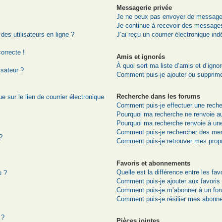
Messagerie privée
Je ne peux pas envoyer de messages
Je continue à recevoir des messages 
es utilisateurs en ligne ?
J’ai reçu un courrier électronique ind
correcte !
Amis et ignorés
À quoi sert ma liste d’amis et d’igno
isateur ?
Comment puis-je ajouter ou supprimer
Recherche dans les forums
 sur le lien de courrier électronique
Comment puis-je effectuer une rech
Pourquoi ma recherche ne renvoie au
Pourquoi ma recherche renvoie à un
Comment puis-je rechercher des me
?
Comment puis-je retrouver mes prop
Favoris et abonnements
Quelle est la différence entre les fa
e ?
Comment puis-je ajouter aux favoris
Comment puis-je m’abonner à un for
Comment puis-je résilier mes abonn
 ?
Pièces jointes