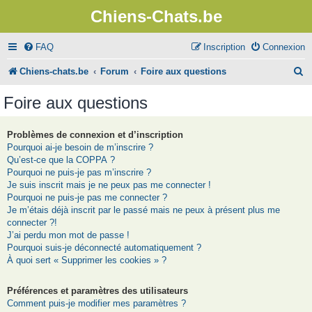
Chiens-Chats.be
FAQ
Inscription
Connexion
R
Chiens-chats.be
Forum
Foire aux questions
e
Foire aux questions
c
h
Problèmes de connexion et d’inscription
Pourquoi ai-je besoin de m’inscrire ?
e
Qu’est-ce que la COPPA ?
r
Pourquoi ne puis-je pas m’inscrire ?
Je suis inscrit mais je ne peux pas me connecter !
c
Pourquoi ne puis-je pas me connecter ?
Je m’étais déjà inscrit par le passé mais ne peux à présent plus me
h
connecter ?!
e
J’ai perdu mon mot de passe !
Pourquoi suis-je déconnecté automatiquement ?
r
À quoi sert « Supprimer les cookies » ?
Préférences et paramètres des utilisateurs
Comment puis-je modifier mes paramètres ?