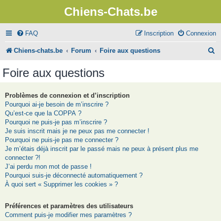
Chiens-Chats.be
FAQ
Inscription
Connexion
R
Chiens-chats.be
Forum
Foire aux questions
e
Foire aux questions
c
h
Problèmes de connexion et d’inscription
Pourquoi ai-je besoin de m’inscrire ?
e
Qu’est-ce que la COPPA ?
r
Pourquoi ne puis-je pas m’inscrire ?
Je suis inscrit mais je ne peux pas me connecter !
c
Pourquoi ne puis-je pas me connecter ?
Je m’étais déjà inscrit par le passé mais ne peux à présent plus me
h
connecter ?!
e
J’ai perdu mon mot de passe !
Pourquoi suis-je déconnecté automatiquement ?
r
À quoi sert « Supprimer les cookies » ?
Préférences et paramètres des utilisateurs
Comment puis-je modifier mes paramètres ?