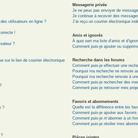
Messagerie privée
Je ne peux pas envoyer de messages
Je continue à recevoir des messages 
es utilisateurs en ligne ?
J’ai reçu un courrier électronique ind
correcte !
Amis et ignorés
À quoi sert ma liste d’amis et d’igno
isateur ?
Comment puis-je ajouter ou supprimer
Recherche dans les forums
 sur le lien de courrier électronique
Comment puis-je effectuer une rech
Pourquoi ma recherche ne renvoie au
Pourquoi ma recherche renvoie à un
Comment puis-je rechercher des me
?
Comment puis-je retrouver mes prop
Favoris et abonnements
Quelle est la différence entre les fa
e ?
Comment puis-je ajouter aux favoris
Comment puis-je m’abonner à un for
Comment puis-je résilier mes abonn
 ?
Pièces jointes