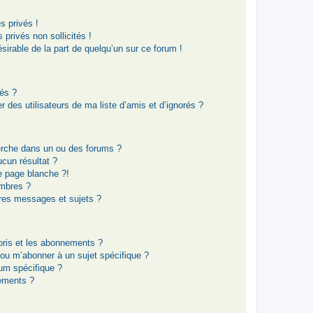
 privés !
privés non sollicités !
ésirable de la part de quelqu’un sur ce forum !
rés ?
 des utilisateurs de ma liste d’amis et d’ignorés ?
erche dans un ou des forums ?
cun résultat ?
e page blanche ?!
mbres ?
res messages et sujets ?
voris et les abonnements ?
 ou m’abonner à un sujet spécifique ?
um spécifique ?
ements ?