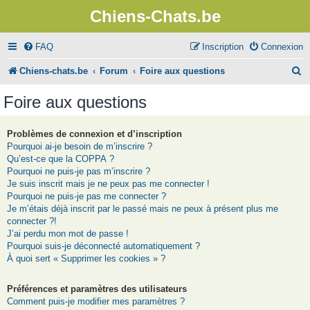
Chiens-Chats.be
FAQ
Inscription
Connexion
R
Chiens-chats.be
Forum
Foire aux questions
e
Foire aux questions
c
h
Problèmes de connexion et d’inscription
Pourquoi ai-je besoin de m’inscrire ?
e
Qu’est-ce que la COPPA ?
r
Pourquoi ne puis-je pas m’inscrire ?
Je suis inscrit mais je ne peux pas me connecter !
c
Pourquoi ne puis-je pas me connecter ?
Je m’étais déjà inscrit par le passé mais ne peux à présent plus me
h
connecter ?!
e
J’ai perdu mon mot de passe !
Pourquoi suis-je déconnecté automatiquement ?
r
À quoi sert « Supprimer les cookies » ?
Préférences et paramètres des utilisateurs
Comment puis-je modifier mes paramètres ?