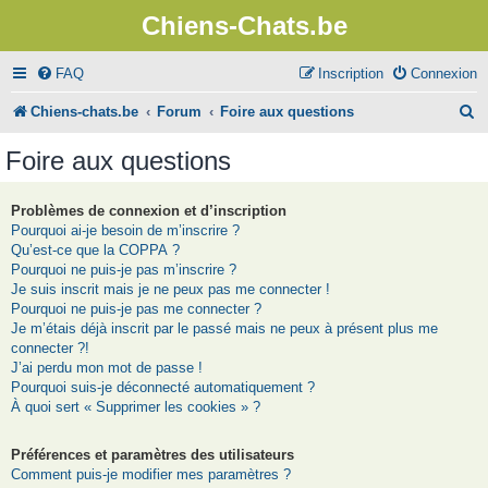
Chiens-Chats.be
FAQ
Inscription
Connexion
R
Chiens-chats.be
Forum
Foire aux questions
e
Foire aux questions
c
h
Problèmes de connexion et d’inscription
Pourquoi ai-je besoin de m’inscrire ?
e
Qu’est-ce que la COPPA ?
r
Pourquoi ne puis-je pas m’inscrire ?
Je suis inscrit mais je ne peux pas me connecter !
c
Pourquoi ne puis-je pas me connecter ?
Je m’étais déjà inscrit par le passé mais ne peux à présent plus me
h
connecter ?!
e
J’ai perdu mon mot de passe !
Pourquoi suis-je déconnecté automatiquement ?
r
À quoi sert « Supprimer les cookies » ?
Préférences et paramètres des utilisateurs
Comment puis-je modifier mes paramètres ?