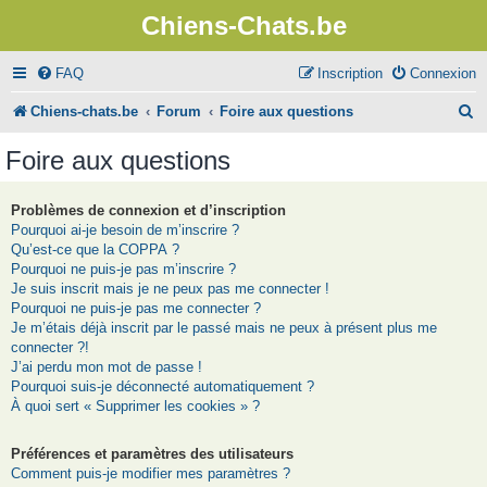
Chiens-Chats.be
FAQ
Inscription
Connexion
R
Chiens-chats.be
Forum
Foire aux questions
e
Foire aux questions
c
h
Problèmes de connexion et d’inscription
Pourquoi ai-je besoin de m’inscrire ?
e
Qu’est-ce que la COPPA ?
r
Pourquoi ne puis-je pas m’inscrire ?
Je suis inscrit mais je ne peux pas me connecter !
c
Pourquoi ne puis-je pas me connecter ?
Je m’étais déjà inscrit par le passé mais ne peux à présent plus me
h
connecter ?!
e
J’ai perdu mon mot de passe !
Pourquoi suis-je déconnecté automatiquement ?
r
À quoi sert « Supprimer les cookies » ?
Préférences et paramètres des utilisateurs
Comment puis-je modifier mes paramètres ?