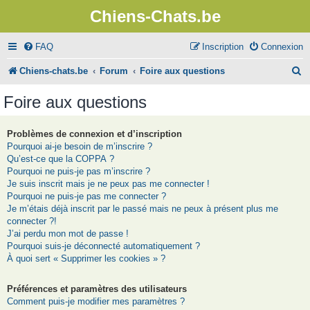
Chiens-Chats.be
FAQ
Inscription
Connexion
R
Chiens-chats.be
Forum
Foire aux questions
e
Foire aux questions
c
h
Problèmes de connexion et d’inscription
Pourquoi ai-je besoin de m’inscrire ?
e
Qu’est-ce que la COPPA ?
r
Pourquoi ne puis-je pas m’inscrire ?
Je suis inscrit mais je ne peux pas me connecter !
c
Pourquoi ne puis-je pas me connecter ?
Je m’étais déjà inscrit par le passé mais ne peux à présent plus me
h
connecter ?!
e
J’ai perdu mon mot de passe !
Pourquoi suis-je déconnecté automatiquement ?
r
À quoi sert « Supprimer les cookies » ?
Préférences et paramètres des utilisateurs
Comment puis-je modifier mes paramètres ?