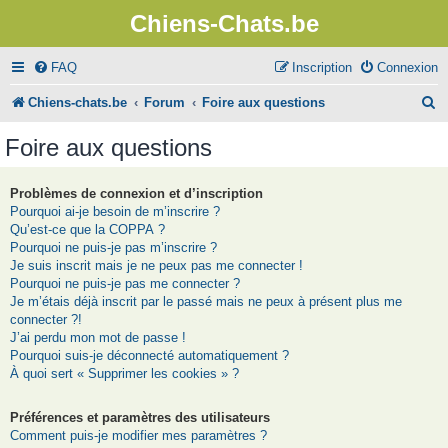
Chiens-Chats.be
FAQ
Inscription
Connexion
R
Chiens-chats.be
Forum
Foire aux questions
e
Foire aux questions
c
h
Problèmes de connexion et d’inscription
Pourquoi ai-je besoin de m’inscrire ?
e
Qu’est-ce que la COPPA ?
r
Pourquoi ne puis-je pas m’inscrire ?
Je suis inscrit mais je ne peux pas me connecter !
c
Pourquoi ne puis-je pas me connecter ?
Je m’étais déjà inscrit par le passé mais ne peux à présent plus me
h
connecter ?!
e
J’ai perdu mon mot de passe !
Pourquoi suis-je déconnecté automatiquement ?
r
À quoi sert « Supprimer les cookies » ?
Préférences et paramètres des utilisateurs
Comment puis-je modifier mes paramètres ?